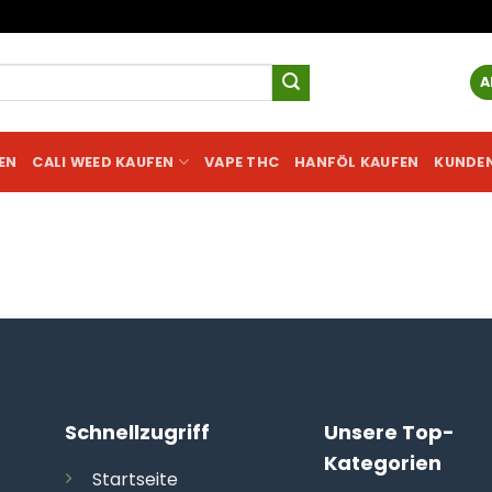
A
EN
CALI WEED KAUFEN
VAPE THC
HANFÖL KAUFEN
KUNDE
Schnellzugriff
Unsere Top-
Kategorien
Startseite