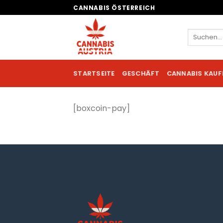
Zum
CANNABIS ÖSTERREICH
Inhalt
springen
Suchen
nach:
STARTSEITE
GESCHÄFT
CANNABIS KAUF
[boxcoin-pay]