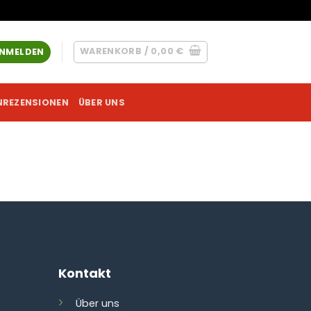
WARENKORB /
0,00
€
NMELDEN
NREZENSIONEN
ÜBER UNS
Kontakt
Über uns