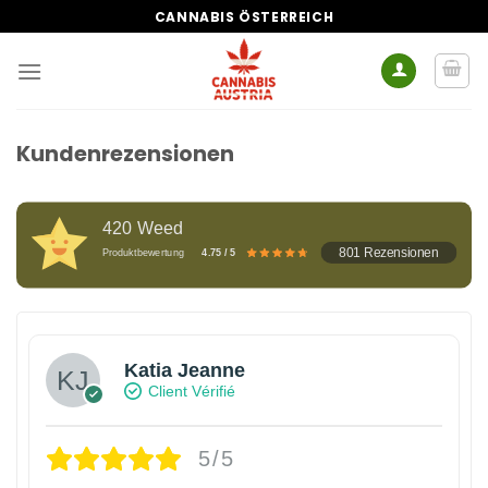
Zum
CANNABIS ÖSTERREICH
Inhalt
springen
Kundenrezensionen
420 Weed
801 Rezensionen
Produktbewertung
4.75 / 5
Katia Jeanne
Client Vérifié
5/5