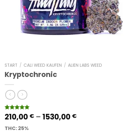
START
/
CALI WEED KAUFEN
/
ALIEN LABS WEED
Kryptochronic
Preisspanne:
210,00
–
1530,00
Bewertet
2
€
€
mit
5.00
210,00 €
von 5,
THC: 25%
bis
basierend
auf
1530,00 €