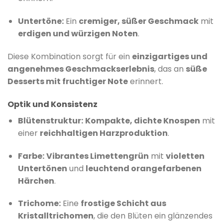
Untertöne:
Ein
cremiger, süßer Geschmack
mit
erdigen und würzigen Noten
.
Diese Kombination sorgt für ein
einzigartiges und
angenehmes Geschmackserlebnis
, das an
süße
Desserts mit fruchtiger Note
erinnert.
Optik und Konsistenz
Blütenstruktur:
Kompakte, dichte Knospen
mit
einer
reichhaltigen Harzproduktion
.
Farbe:
Vibrantes Limettengrün
mit
violetten
Untertönen
und
leuchtend orangefarbenen
Härchen
.
​
Trichome:
Eine
frostige Schicht aus
Kristalltrichomen
, die den Blüten ein glänzendes