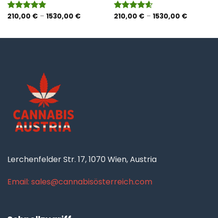
anne:
Preisspanne:
Preisspan
210,00
€
–
1530,00
€
210,00
€
–
1530,00
€
Bewertet
Bewertet
€
210,00 €
210,00 €
mit
4.80
mit
4.57
bis
bis
von 5
von 5
 €
1530,00 €
1530,00 
Lerchenfelder Str. 17, 1070 Wien, Austria
Email: sales@cannabisösterreich.com