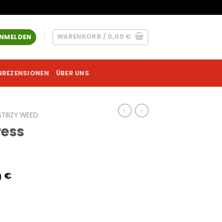
WARENKORB /
0,00
€
NMELDEN
NREZENSIONEN
ÜBER UNS
STIIIZY WEED
ress
Preisspanne:
0
€
210,00 €
bis
1530,00 €