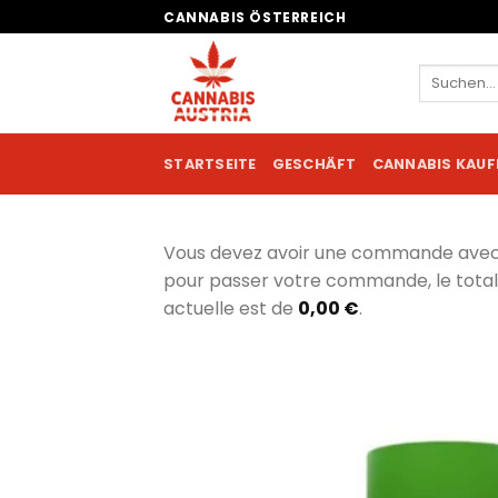
Zum
CANNABIS ÖSTERREICH
Inhalt
springen
Suchen
nach:
STARTSEITE
GESCHÄFT
CANNABIS KAUF
Vous devez avoir une commande ave
pour passer votre commande, le tot
actuelle est de
0,00
€
.