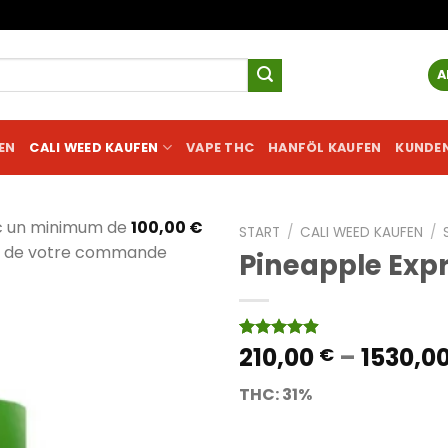
A
EN
CALI WEED KAUFEN
VAPE THC
HANFÖL KAUFEN
KUNDE
c un minimum de
100,00
€
START
/
CALI WEED KAUFEN
/
al de votre commande
Pineapple Exp
210,00
–
1530,0
Bewertet
14
€
mit
4.86
von 5,
THC: 31%
basierend
auf
Kundenbewertungen