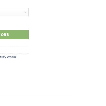
KORB
tiiizy Weed