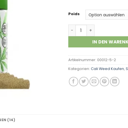
Poids
Pineapple Express Menge
IN DEN WAREN
Artikelnummer:
00012-5-2
Kategorien:
Cali Weed Kaufen
,
S
EN (14)