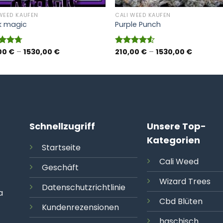
WEED KAUFEN
CALI WEED KAUFEN
k magic
Purple Punch
Preisspanne:
Preisspa
00
€
–
1530,00
€
210,00
€
–
1530,00
€
rtet
Bewertet
210,00 €
210,00 €
4.67
mit
4.50
bis
bis
5
von 5
1530,00 €
1530,00 
Schnellzugriff
Unsere Top-
Kategorien
Startseite
Cali
Weed
Geschäft
Wizard Trees
Datenschutzrichtlinie
a
Cbd Blüten
Kundenrezensionen
haschisch