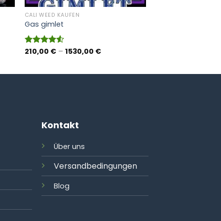
CALI WEED KAUFEN
Gas gimlet
nne:
Preisspanne:
210,00
€
–
1530,00
€
Bewertet
210,00 €
mit
4.55
bis
von 5
€
1530,00 €
Kontakt
Über uns
Versandbedingungen
Blog