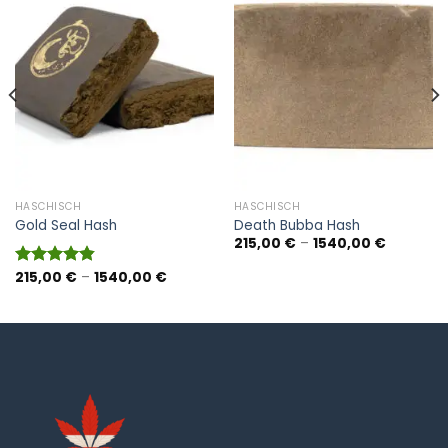
HASCHISCH
HASCHISCH
Gold Seal Hash
Death Bubba Hash
Preisspa
215,00
€
–
1540,00
€
215,00 €
bis
anne:
Preisspanne:
215,00
€
–
1540,00
€
Bewertet
1540,00 
€
215,00 €
mit
4.83
bis
von 5
 €
1540,00 €