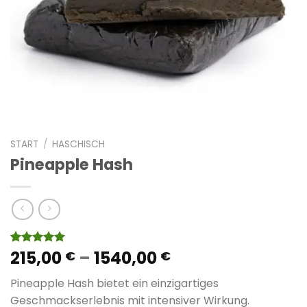
START
/
HASCHISCH
Pineapple Hash
Preisspanne:
215,00
–
1540,00
Bewertet
10
€
€
mit
5.00
215,00 €
von 5,
Pineapple Hash bietet ein einzigartiges
bis
basierend
auf
Geschmackserlebnis mit intensiver Wirkung.
1540,00 €