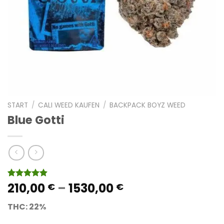
START
/
CALI WEED KAUFEN
/
BACKPACK BOYZ WEED
Blue Gotti
Preisspanne:
210,00
–
1530,00
Bewertet
11
€
€
mit
4.91
210,00 €
von 5,
THC: 22%
bis
basierend
auf
1530,00 €