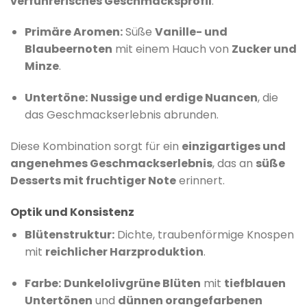
verführerisches Geschmacksprofil
:
Primäre Aromen:
Süße
Vanille- und
Blaubeernoten
mit einem Hauch von
Zucker und
Minze
.
Untertöne:
Nussige und erdige Nuancen
, die
das Geschmackserlebnis abrunden.
​
Diese Kombination sorgt für ein
einzigartiges und
angenehmes Geschmackserlebnis
, das an
süße
Desserts mit fruchtiger Note
erinnert.
Optik und Konsistenz
Blütenstruktur:
Dichte, traubenförmige Knospen
mit
reichlicher Harzproduktion
.
Farbe:
Dunkelolivgrüne Blüten
mit
tiefblauen
Untertönen
und
dünnen orangefarbenen