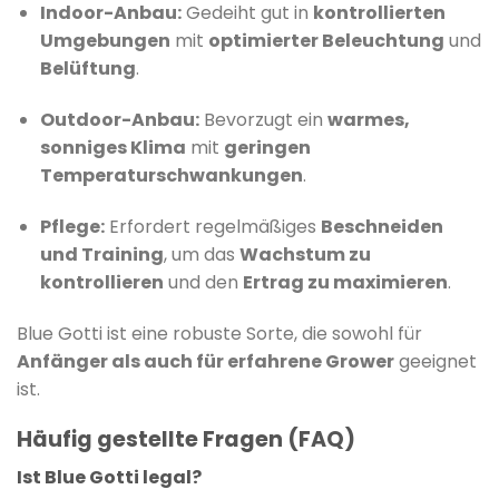
Indoor-Anbau:
Gedeiht gut in
kontrollierten
Umgebungen
mit
optimierter Beleuchtung
und
Belüftung
.
Outdoor-Anbau:
Bevorzugt ein
warmes,
sonniges Klima
mit
geringen
Temperaturschwankungen
.
Pflege:
Erfordert regelmäßiges
Beschneiden
und Training
, um das
Wachstum zu
kontrollieren
und den
Ertrag zu maximieren
.
Blue Gotti ist eine robuste Sorte, die sowohl für
Anfänger als auch für erfahrene Grower
geeignet
ist.
Häufig gestellte Fragen (FAQ)
Ist Blue Gotti legal?