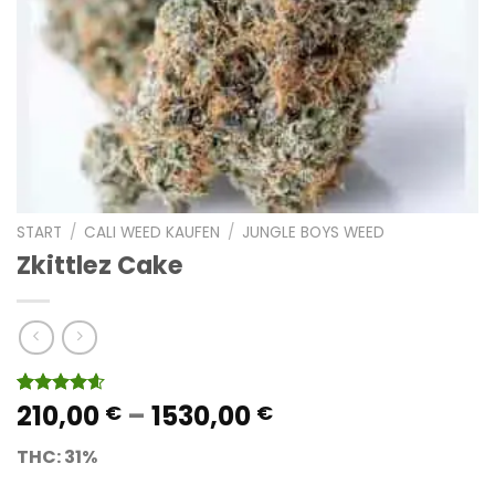
START
/
CALI WEED KAUFEN
/
JUNGLE BOYS WEED
Zkittlez Cake
Preisspanne:
210,00
–
1530,00
Bewertet
7
€
€
mit
4.57
210,00 €
von 5,
THC: 31%
bis
basierend
auf
1530,00 €