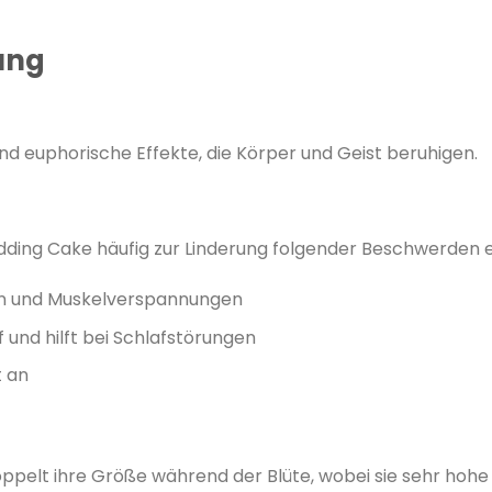
ung
 euphorische Effekte, die Körper und Geist beruhigen.
​
dding Cake häufig zur Linderung folgender Beschwerden e
n und Muskelverspannungen
​
 und hilft bei Schlafstörungen
​
t an
​
elt ihre Größe während der Blüte, wobei sie sehr hohe E