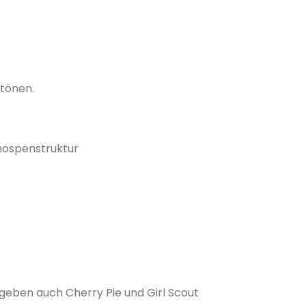
rtönen.
​
Knospenstruktur
​
 geben auch Cherry Pie und Girl Scout