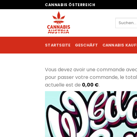
Zum
CANNABIS ÖSTERREICH
Inhalt
springen
Suchen
nach:
STARTSEITE
GESCHÄFT
CANNABIS KAUF
Vous devez avoir une commande ave
pour passer votre commande, le tot
actuelle est de
0,00
€
.