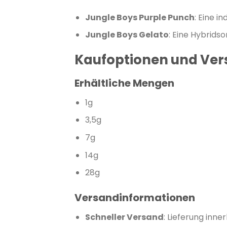
Jungle Boys Purple Punch
:
Eine i
Jungle Boys Gelato
:
Eine Hybrids
Kaufoptionen und Ve
Erhältliche Mengen
1g
3,5g
7g
14g
28g
Versandinformationen
Schneller Versand
:
Lieferung inne