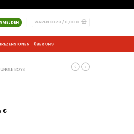
WARENKORB /
0,00
€
NMELDEN
NREZENSIONEN
ÜBER UNS
JUNGLE BOYS
e
Preisspanne:
0
€
210,00 €
bis
1530,00 €