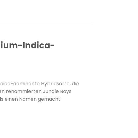
mium-Indica-
 indica-dominante Hybridsorte, die
den renommierten Jungle Boys
fils einen Namen gemacht.
​