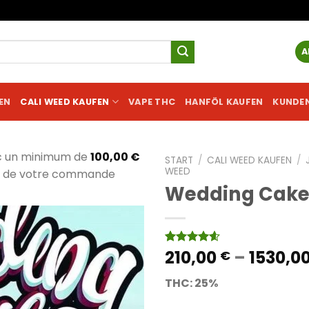
A
EN
CALI WEED KAUFEN
VAPE THC
HANFÖL KAUFEN
KUNDE
c un minimum de
100,00
€
START
/
CALI WEED KAUFEN
/
WEED
al de votre commande
Wedding Cak
210,00
–
1530,0
Bewertet
5
€
mit
4.60
von 5,
THC: 25%
basierend
auf
Kundenbewertungen