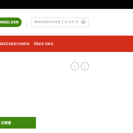
WARENKORB /
0,00
€
NMELDEN
NREZENSIONEN
ÜBER UNS
KORB