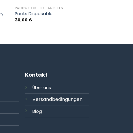
PACKWOODS LOS ANGELES
ry
Packs Disposable
30,00
€
Kontakt
Über uns
Versandbedingungen
Blog