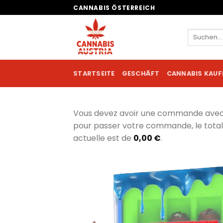
Zum
CANNABIS ÖSTERREICH
Inhalt
springen
Suchen
nach:
STARTSEITE
GESCHÄFT
CANNABIS KAUF
Vous devez avoir une commande ave
pour passer votre commande, le tot
actuelle est de
0,00
€
.