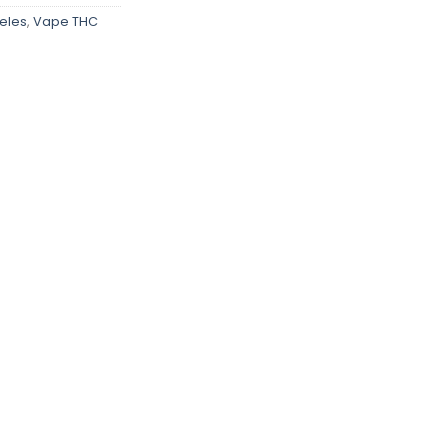
eles
,
Vape THC