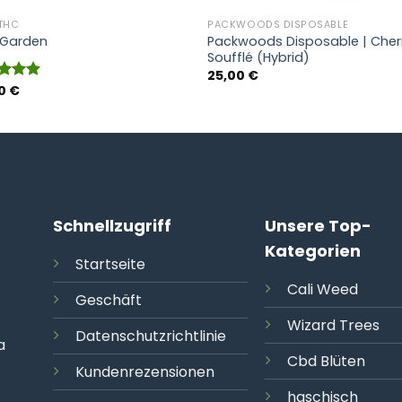
 THC
PACKWOODS DISPOSABLE
Packwoods Disposable | Cher
 Garden
Soufflé (Hybrid)
25,00
€
00
€
rtet
4.87
5
Schnellzugriff
Unsere Top-
Kategorien
Startseite
Cali
Weed
Geschäft
Wizard Trees
Datenschutzrichtlinie
a
Cbd Blüten
Kundenrezensionen
haschisch