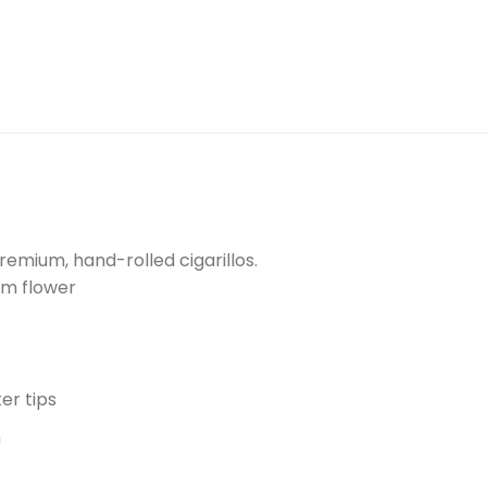
emium, hand-rolled cigarillos.
um flower
er tips
n