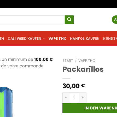
A
EN
CALI WEED KAUFEN
VAPE THC
HANFÖL KAUFEN
KUNDE
c un minimum de
100,00
€
START
/
VAPE THC
al de votre commande
Packarillos
30,00
€
Packarillos Menge
IN DEN WAREN