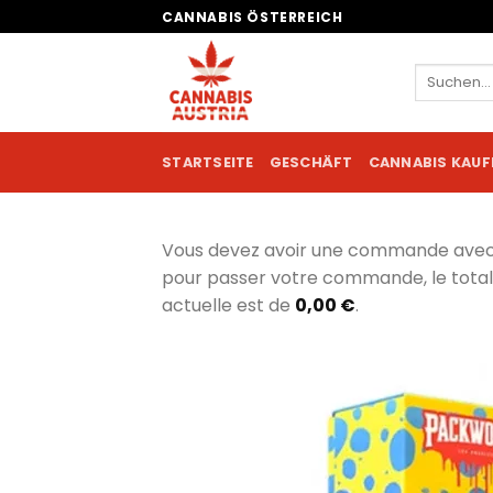
Zum
CANNABIS ÖSTERREICH
Inhalt
springen
Suchen
nach:
STARTSEITE
GESCHÄFT
CANNABIS KAUF
Vous devez avoir une commande ave
pour passer votre commande, le tot
actuelle est de
0,00
€
.