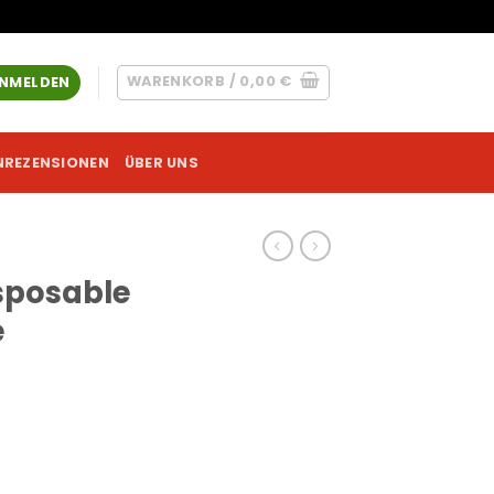
WARENKORB /
0,00
€
NMELDEN
NREZENSIONEN
ÜBER UNS
sposable
e
c N Cheese (Hybrid) Menge