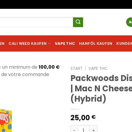
A
EN
CALI WEED KAUFEN
VAPE THC
HANFÖL KAUFEN
KUNDE
c un minimum de
100,00
€
START
/
VAPE THC
al de votre commande
Packwoods Di
| Mac N Chees
(Hybrid)
25,00
€
Packwoods Disposable | Ma