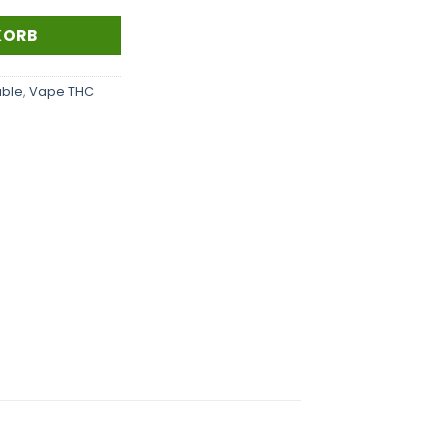
KORB
able
,
Vape THC