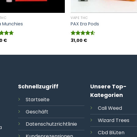
 THC
VAPE THC
a Munchies
PAX Era Pods
00
€
31,00
€
rtet
Bewertet
4.67
mit
4.50
5
von 5
Schnellzugriff
Unsere Top-
Kategorien
Startseite
Cali
Weed
Geschäft
Wizard Trees
Datenschutzrichtlinie
a
Cbd Blüten
Kundenrezensionen