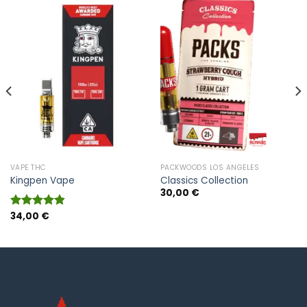
VAPE THC
PACKWOODS LOS ANGELES
Kingpen Vape
Classics Collection
30,00
€
34,00
€
Bewertet
mit
4.86
von 5