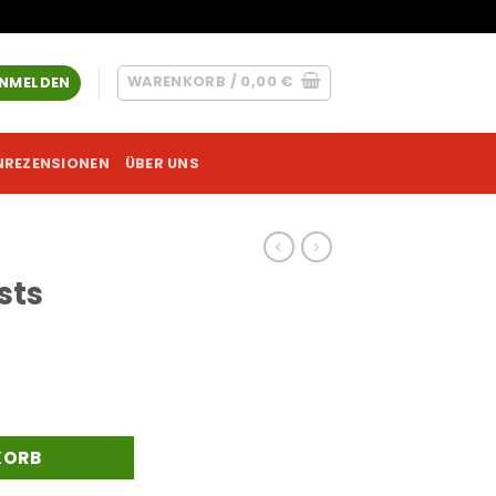
WARENKORB /
0,00
€
NMELDEN
NREZENSIONEN
ÜBER UNS
sts
KORB