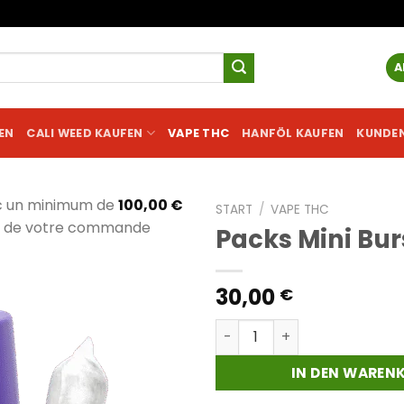
A
EN
CALI WEED KAUFEN
VAPE THC
HANFÖL KAUFEN
KUNDE
c un minimum de
100,00
€
START
/
VAPE THC
al de votre commande
Packs Mini Bur
30,00
€
Packs Mini Bursts Menge
IN DEN WAREN