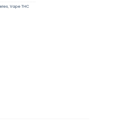
eles
,
Vape THC