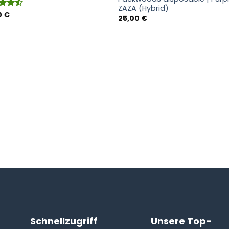
ZAZA (Hybrid)
0
€
rtet
25,00
€
4.50
5
Schnellzugriff
Unsere Top-