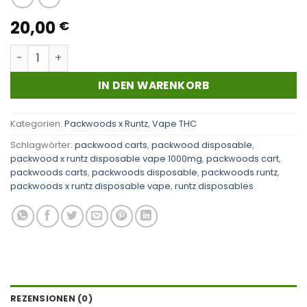
20,00
€
Packwoods x Runz | Blue Dream Menge
IN DEN WARENKORB
Kategorien:
Packwoods x Runtz
,
Vape THC
Schlagwörter:
packwood carts
,
packwood disposable
,
packwood x runtz disposable vape 1000mg
,
packwoods cart
,
packwoods carts
,
packwoods disposable
,
packwoods runtz
,
packwoods x runtz disposable vape
,
runtz disposables
REZENSIONEN (0)