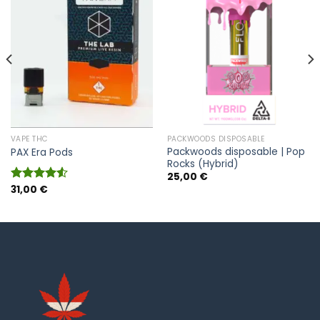
VAPE THC
PACKWOODS DISPOSABLE
Packwoods disposable | Pop
PAX Era Pods
Rocks (Hybrid)
25,00
€
31,00
€
Bewertet
mit
4.50
von 5