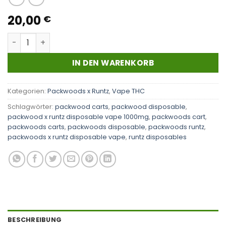
20,00
€
Packwoods x Runz | Apple Punch Menge
IN DEN WARENKORB
Kategorien:
Packwoods x Runtz
,
Vape THC
Schlagwörter:
packwood carts
,
packwood disposable
,
packwood x runtz disposable vape 1000mg
,
packwoods cart
,
packwoods carts
,
packwoods disposable
,
packwoods runtz
,
packwoods x runtz disposable vape
,
runtz disposables
BESCHREIBUNG