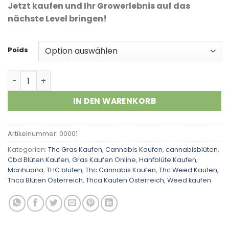
Kundenbewertungen
Jetzt kaufen und Ihr Growerlebnis auf das
nächste Level bringen!
Poids
Alien OG Menge
IN DEN WARENKORB
Artikelnummer:
00001
Kategorien:
Thc Gras Kaufen
,
Cannabis Kaufen
,
cannabisblüten
,
Cbd Blüten Kaufen
,
Gras Kaufen Online
,
Hanfblüte Kaufen
,
Marihuana
,
THC blüten
,
Thc Cannabis Kaufen
,
Thc Weed Kaufen
,
Thca Blüten Österreich
,
Thca Kaufen Österreich
,
Weed kaufen