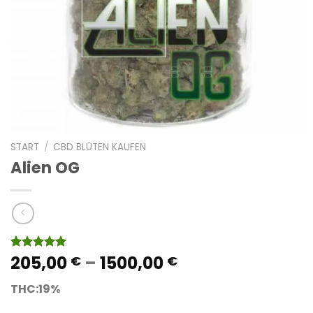
START
/
CBD BLÜTEN KAUFEN
Alien OG
Preisspanne:
205,00
–
1500,00
Bewertet
14
€
€
mit
4.93
205,00 €
von 5,
THC:19%
bis
basierend
auf
1500,00 €