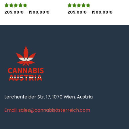
panne:
Preisspanne:
Preisspa
205,00
€
–
1500,00
€
205,00
€
–
1500,00
€
Bewertet
Bewertet
 €
205,00 €
205,00 
mit
4.75
mit
4.75
bis
bis
von 5
von 5
0 €
1500,00 €
1500,00
Lerchenfelder Str. 17, 1070 Wien, Austria
Email: sales@cannabisösterreich.com