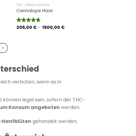
THC GRAS KAUFEN
Cannalope Haze
anne:
Preisspanne:
205,00
€
–
1500,00
€
Bewertet
 €
205,00 €
mit
4.71
bis
von 5
 €
1500,00 €
nterschied
reich verboten, wenn es in
 können legal sein, sofern der THC-
zum Konsum angeboten
werden.
 Hanfblüten
gehandelt werden,