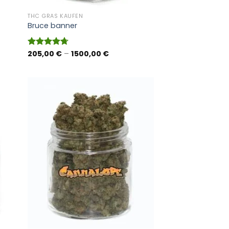
THC GRAS KAUFEN
Bruce banner
anne:
Preisspanne:
205,00
€
–
1500,00
€
Bewertet
 €
205,00 €
mit
4.70
bis
von 5
 €
1500,00 €