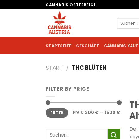
Zum
CANNABIS ÖSTERREICH
Inhalt
springen
Suchen
nach:
STARTSEITE
GESCHÄFT
CANNABIS KAUF
START
/
THC BLÜTEN
FILTER BY PRICE
TH
Min.
Max.
Preis:
200 €
—
1500 €
Al
FILTER
Preis
Preis
Der
Suchen
psy