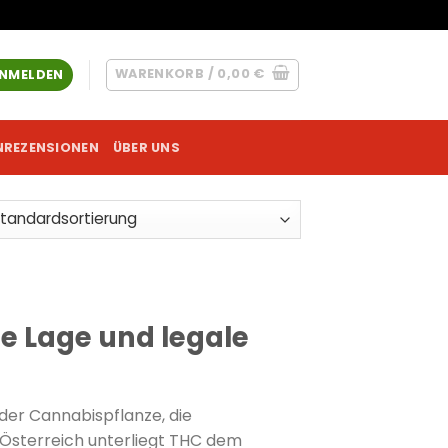
WARENKORB /
0,00
€
NMELDEN
NREZENSIONEN
ÜBER UNS
he Lage und legale
der Cannabispflanze, die
 Österreich unterliegt THC dem