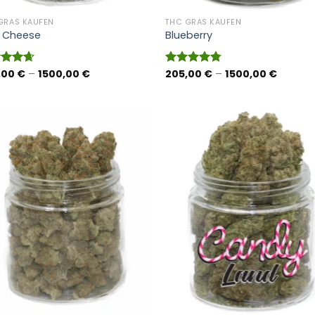
GRAS KAUFEN
THC GRAS KAUFEN
e Cheese
Blueberry
Preisspanne:
Preissp
,00
€
–
1500,00
€
205,00
€
–
1500,00
€
rtet
Bewertet
205,00 €
205,00
4.67
mit
4.73
bis
bis
 5
von 5
1500,00 €
1500,00