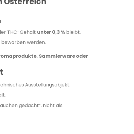
 Österreich
l
.
 der THC-Gehalt
unter 0,3 %
bleibt.
beworben werden.
romaprodukte, Sammlerware oder
t
hnisches Ausstellungsobjekt.
lt.
 Rauchen gedacht“, nicht als