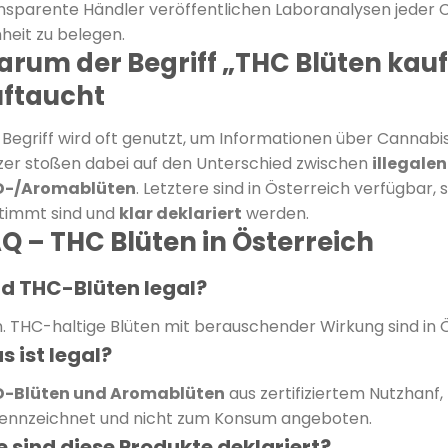
nsparente Händler veröffentlichen Laboranalysen jeder 
nheit zu belegen.
rum der Begriff „THC Blüten kauf
ftaucht
 Begriff wird oft genutzt, um Informationen über Cannabis
zer stoßen dabei auf den Unterschied zwischen
illegale
D-/Aromablüten
. Letztere sind in Österreich verfügbar, 
timmt sind und
klar deklariert
werden.
Q – THC Blüten in Österreich
nd THC-Blüten legal?
n. THC-haltige Blüten mit berauschender Wirkung sind in 
 ist legal?
-Blüten und Aromablüten
aus zertifiziertem Nutzhanf,
ennzeichnet und nicht zum Konsum angeboten.
e sind diese Produkte deklariert?