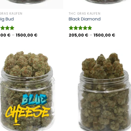
GRAS KAUFEN
THC GRAS KAUFEN
ig Bud
Black Diamond
Preisspanne:
Preissp
,00
€
–
1500,00
€
205,00
€
–
1500,00
€
rtet
Bewertet
205,00 €
205,00
5.00
mit
4.75
bis
bis
 5
von 5
1500,00 €
1500,00