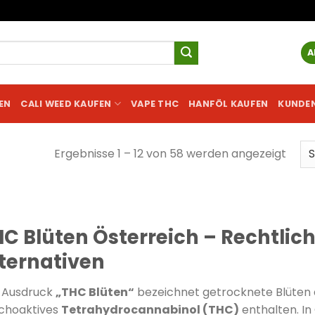
A
EN
CALI WEED KAUFEN
VAPE THC
HANFÖL KAUFEN
KUNDE
Ergebnisse 1 – 12 von 58 werden angezeigt
C Blüten Österreich – Rechtlic
ternativen
 Ausdruck
„THC Blüten“
bezeichnet getrocknete Blüten 
choaktives
Tetrahydrocannabinol (THC)
enthalten. In