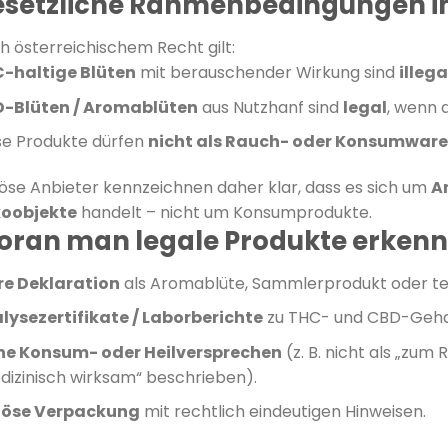
setzliche Rahmenbedingungen in
h österreichischem Recht gilt:
-haltige Blüten
mit berauschender Wirkung sind
illega
-Blüten / Aromablüten
aus Nutzhanf sind
legal
, wenn
se Produkte dürfen
nicht als Rauch- oder Konsumware
iöse Anbieter kennzeichnen daher klar, dass es sich um
A
oobjekte
handelt – nicht um Konsumprodukte.
ran man legale Produkte erkenn
re Deklaration
als Aromablüte, Sammlerprodukt oder tec
lysezertifikate / Laborberichte
zu THC- und CBD-Geha
ne Konsum- oder Heilversprechen
(z. B. nicht als „zum
dizinisch wirksam“ beschrieben).
iöse Verpackung
mit rechtlich eindeutigen Hinweisen.