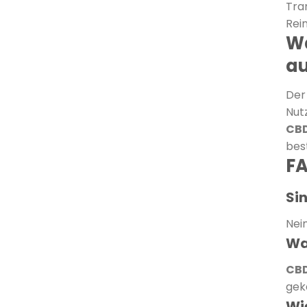
Tra
Rei
Wa
au
Der
Nut
CB
bes
FA
Si
Nei
Was
CBD
gek
Wi