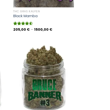
THC GRAS KAUFEN
Black Mamba
anne:
Preisspanne:
205,00
€
–
1500,00
€
Bewertet
 €
205,00 €
mit
4.50
bis
von 5
 €
1500,00 €