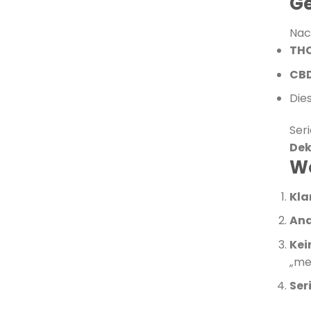
Ge
Nac
THC
CBD
Die
Ser
Dek
Wo
Kla
Ana
Kei
„me
Ser