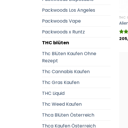
Packwoods Los Angeles
THC 
Packwoods Vape
Alie
Packwoods x Runtz
205
Bewe
THC blüten
mit
von
Thc Blüten Kaufen Ohne
Rezept
Thc Cannabis Kaufen
Thc Gras Kaufen
THC Liquid
Thc Weed Kaufen
Thca Blüten Österreich
Thca Kaufen Österreich