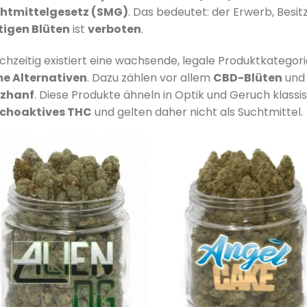
htmittelgesetz (SMG)
. Das bedeutet: der Erwerb, Besi
tigen Blüten
ist
verboten
.
ichzeitig existiert eine wachsende, legale Produktkatego
e Alternativen
. Dazu zählen vor allem
CBD-Blüten
un
zhanf
. Diese Produkte ähneln in Optik und Geruch klass
choaktives THC
und gelten daher nicht als Suchtmittel.