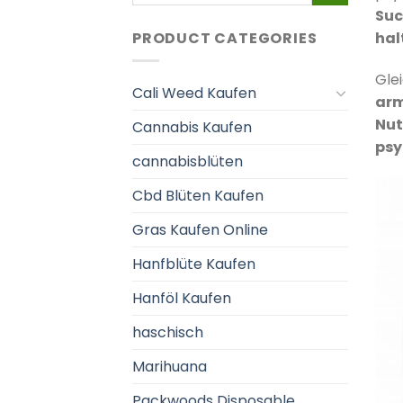
nach:
Suc
hal
PRODUCT CATEGORIES
Gle
Cali Weed Kaufen
arm
Nut
Cannabis Kaufen
psy
cannabisblüten
Cbd Blüten Kaufen
Gras Kaufen Online
Hanfblüte Kaufen
Hanföl Kaufen
haschisch
Marihuana
Packwoods Disposable