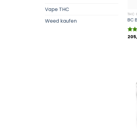
Vape THC
THC 
BC B
Weed kaufen
205
Bewe
mit
von