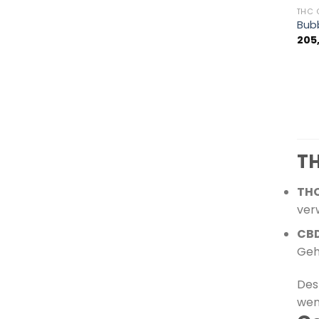
THC 
Bub
205
TH
THC
ver
CBD
Geh
Des
wenn