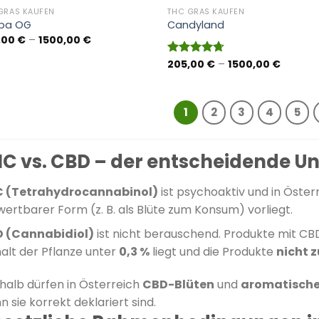
GRAS KAUFEN
THC GRAS KAUFEN
ba OG
Candyland
Preisspanne:
,00
€
–
1500,00
€
205,00 €
bis
Preissp
205,00
€
–
1500,00
€
Bewertet
1500,00 €
205,00
mit
4.67
bis
von 5
1500,00
1
2
3
4
5
C vs. CBD – der entscheidende U
 (Tetrahydrocannabinol)
ist psychoaktiv und in Öster
wertbarer Form (z. B. als Blüte zum Konsum) vorliegt.
 (Cannabidiol)
ist nicht berauschend. Produkte mit CBD
alt der Pflanze unter
0,3 %
liegt und die Produkte
nicht 
halb dürfen in Österreich
CBD-Blüten
und
aromatische
 sie korrekt deklariert sind.