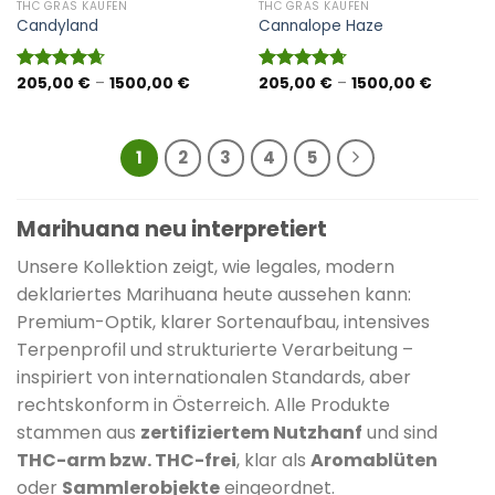
THC GRAS KAUFEN
THC GRAS KAUFEN
Candyland
Cannalope Haze
Preisspanne:
Preisspa
205,00
€
–
1500,00
€
205,00
€
–
1500,00
€
Bewertet
Bewertet
205,00 €
205,00 
mit
4.67
mit
4.71
bis
bis
von 5
von 5
1500,00 €
1500,00
1
2
3
4
5
Marihuana neu interpretiert
Unsere Kollektion zeigt, wie legales, modern
deklariertes Marihuana heute aussehen kann:
Premium-Optik, klarer Sortenaufbau, intensives
Terpenprofil und strukturierte Verarbeitung –
inspiriert von internationalen Standards, aber
rechtskonform in Österreich. Alle Produkte
stammen aus
zertifiziertem Nutzhanf
und sind
THC-arm bzw. THC-frei
, klar als
Aromablüten
oder
Sammlerobjekte
eingeordnet.