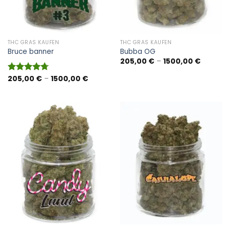
THC GRAS KAUFEN
THC GRAS KAUFEN
Bruce banner
Bubba OG
Preisspa
205,00
€
–
1500,00
€
205,00 
bis
Preisspanne:
205,00
€
–
1500,00
€
Bewertet
1500,00
205,00 €
mit
4.70
bis
von 5
1500,00 €