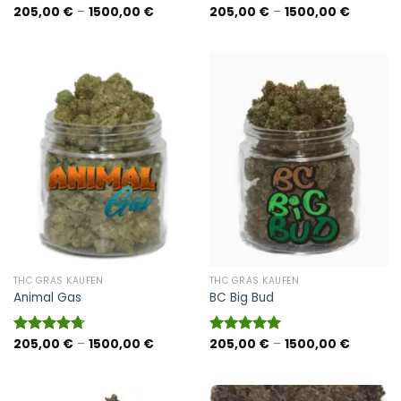
Preisspanne:
Preisspa
205,00
€
–
1500,00
€
205,00
€
–
1500,00
€
Bewertet
Bewertet
205,00 €
205,00 
mit
4.93
mit
4.00
bis
bis
von 5
von 5
1500,00 €
1500,00
THC GRAS KAUFEN
THC GRAS KAUFEN
Animal Gas
BC Big Bud
Preisspanne:
Preisspa
205,00
€
–
1500,00
€
205,00
€
–
1500,00
€
Bewertet
Bewertet
205,00 €
205,00 
mit
4.70
mit
5.00
bis
bis
von 5
von 5
1500,00 €
1500,00