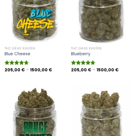
THC GRAS KAUFEN
THC GRAS KAUFEN
Blue Cheese
Blueberry
Preisspanne:
Preisspa
205,00
€
–
1500,00
€
205,00
€
–
1500,00
€
Bewertet
Bewertet
205,00 €
205,00 
mit
4.67
mit
4.73
bis
bis
von 5
von 5
1500,00 €
1500,00