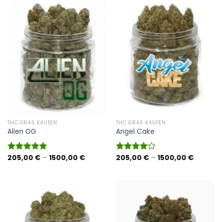
THC GRAS KAUFEN
THC GRAS KAUFEN
Alien OG
Angel Cake
Preisspanne:
Preisspa
205,00
€
–
1500,00
€
205,00
€
–
1500,00
€
Bewertet
Bewertet
205,00 €
205,00 
mit
4.93
mit
4.00
bis
bis
von 5
von 5
1500,00 €
1500,00