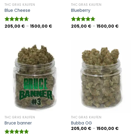
THC GRAS KAUFEN
THC GRAS KAUFEN
Blue Cheese
Blueberry
Preisspanne:
Preisspa
205,00
€
–
1500,00
€
205,00
€
–
1500,00
€
Bewertet
Bewertet
205,00 €
205,00 
mit
4.67
mit
4.73
bis
bis
von 5
von 5
1500,00 €
1500,00
THC GRAS KAUFEN
THC GRAS KAUFEN
Bruce banner
Bubba OG
Preisspa
205,00
€
–
1500,00
€
205,00 