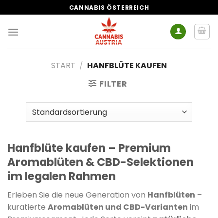
Zum
CANNABIS ÖSTERREICH
Inhalt
springen
START
/
HANFBLÜTE KAUFEN
FILTER
Hanfblüte kaufen – Premium
Aromablüten & CBD-Selektionen
im legalen Rahmen
Erleben Sie die neue Generation von
Hanfblüten
–
kuratierte
Aromablüten und CBD-Varianten
im