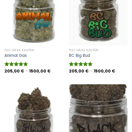
THC GRAS KAUFEN
THC GRAS KAUFEN
Animal Gas
BC Big Bud
Preisspanne:
Preisspa
205,00
€
–
1500,00
€
205,00
€
–
1500,00
€
Bewertet
Bewertet
205,00 €
205,00 
mit
4.70
mit
5.00
bis
bis
von 5
von 5
1500,00 €
1500,00