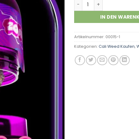
Zoap Menge
IN DEN WAREN
Artikelnummer:
00015-1
Kategorien:
Cali Weed Kaufen
,
W