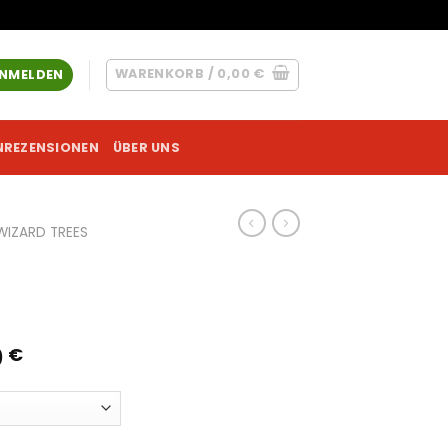
WARENKORB /
0,00
€
NMELDEN
NREZENSIONEN
ÜBER UNS
WIZARD TREES
Preisspanne:
0
€
210,00 €
bis
1530,00 €