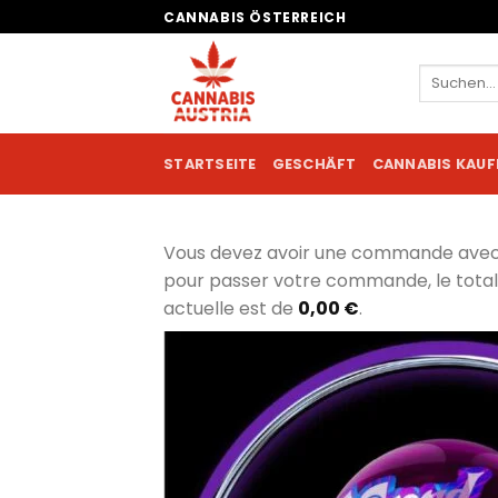
Zum
CANNABIS ÖSTERREICH
Inhalt
springen
Suchen
nach:
STARTSEITE
GESCHÄFT
CANNABIS KAUF
Vous devez avoir une commande ave
pour passer votre commande, le tot
actuelle est de
0,00
€
.