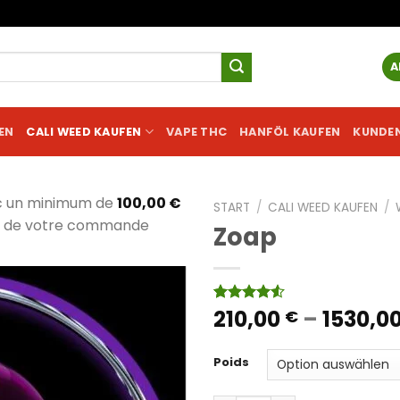
A
EN
CALI WEED KAUFEN
VAPE THC
HANFÖL KAUFEN
KUNDE
c un minimum de
100,00
€
START
/
CALI WEED KAUFEN
/
al de votre commande
Zoap
210,00
–
1530,0
Bewertet
4
€
mit
4.50
von 5,
basierend
Poids
auf
Kundenbewertungen