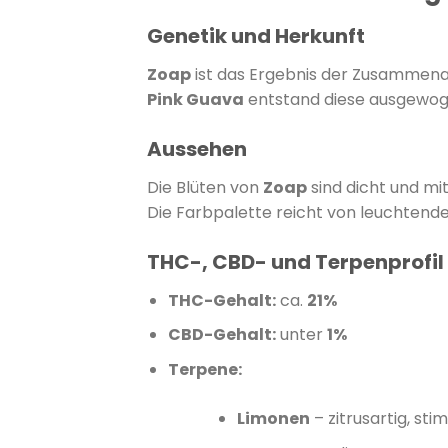
Genetik und Herkunft
Zoap
ist das Ergebnis der Zusammen
Pink Guava
entstand diese ausgewogen
Aussehen
Die Blüten von
Zoap
sind dicht und mi
Die Farbpalette reicht von leuchtendem
THC-, CBD- und Terpenprofil
THC-Gehalt:
ca.
21%
CBD-Gehalt:
unter
1%
Terpene:
Limonen
–
zitrusartig, st