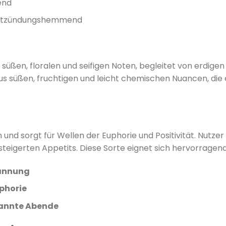
end
entzündungshemmend
üßen, floralen und seifigen Noten, begleitet von erdigen
aus süßen, fruchtigen und leicht chemischen Nuancen, die
n und sorgt für Wellen der Euphorie und Positivität.
Nutzer
teigerten Appetits.
Diese Sorte eignet sich hervorragend
annung
phorie
annte Abende