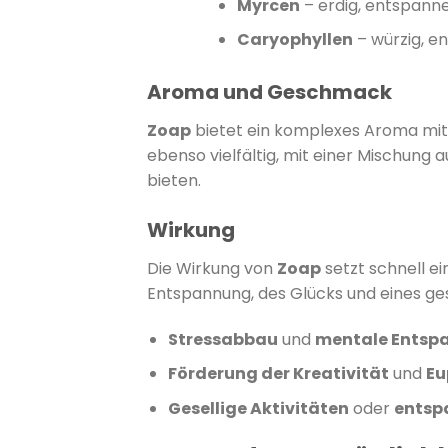
Myrcen
–
erdig, entspann
Caryophyllen
–
würzig, 
Aroma und Geschmack
Zoap
bietet ein komplexes Aroma mit s
ebenso vielfältig, mit einer Mischung 
bieten.
​
Wirkung
Die Wirkung von
Zoap
setzt schnell ei
Entspannung, des Glücks und eines ges
Stressabbau
und
mentale Entsp
Förderung der Kreativität
und
Eu
Gesellige Aktivitäten
oder
entsp