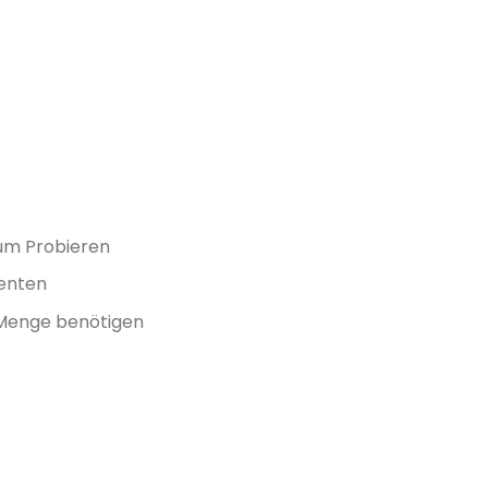
zum Probieren
enten
 Menge benötigen