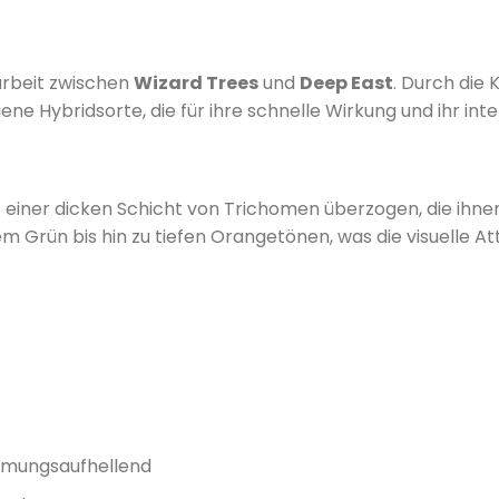
arbeit zwischen
Wizard Trees
und
Deep East
.
Durch die 
e Hybridsorte, die für ihre schnelle Wirkung und ihr inte
t einer dicken Schicht von Trichomen überzogen, die ihnen
 Grün bis hin zu tiefen Orangetönen, was die visuelle Attr
immungsaufhellend