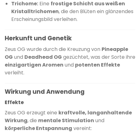
Trichome:
Eine
frostige Schicht aus weißen
Kristalltrichomen
, die den Blüten ein glänzendes
Erscheinungsbild verleihen.
Herkunft und Genetik
Zeus OG wurde durch die Kreuzung von
Pineapple
OG
und
Deadhead OG
gezüchtet, was der Sorte ihre
einzigartigen Aromen
und
potenten Effekte
verleiht.
Wirkung und Anwendung
Effekte
Zeus OG erzeugt eine
kraftvolle, langanhaltende
Wirkung
, die
mentale Stimulation
und
körperliche Entspannung
vereint: