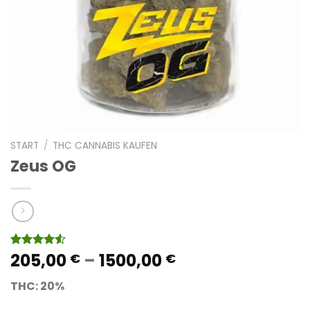
START
/
THC CANNABIS KAUFEN
Zeus OG
Preisspanne:
205,00
–
1500,00
Bewertet
10
€
€
mit
4.50
205,00 €
von 5,
THC: 20%
bis
basierend
auf
1500,00 €