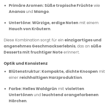
Primäre Aromen:
Süße tropische Früchte
wie
Ananas
und
Mango
.
​
Untertöne:
Würzige, erdige Noten
mit einem
Hauch von Kräutern
.
​
Diese Kombination sorgt für ein
einzigartiges und
angenehmes Geschmackserlebnis
, das an
süße
Desserts mit fruchtiger Note
erinnert.
Optik und Konsistenz
Blütenstruktur:
Kompakte, dichte Knospen
mit
einer
reichhaltigen Harzproduktion
.
Farbe:
Helles Waldgrün
mit
violetten
Untertönen
und
leuchtend orangefarbenen
Härchen
.