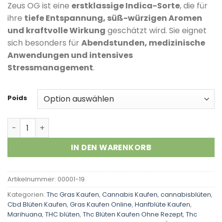
Kundenbewertungen
Zeus OG ist eine
erstklassige Indica-Sorte
, die für
ihre
tiefe Entspannung, süß-würzigen Aromen
und kraftvolle Wirkung
geschätzt wird. Sie eignet
sich besonders für
Abendstunden, medizinische
Anwendungen und intensives
Stressmanagement
.
Poids
Zeus OG Menge
IN DEN WARENKORB
Artikelnummer:
00001-19
Kategorien:
Thc Gras Kaufen
,
Cannabis Kaufen
,
cannabisblüten
,
Cbd Blüten Kaufen
,
Gras Kaufen Online
,
Hanfblüte Kaufen
,
Marihuana
,
THC blüten
,
Thc Blüten Kaufen Ohne Rezept
,
Thc