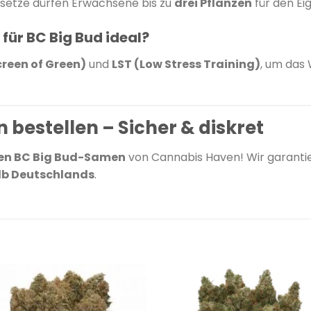
esetze dürfen Erwachsene bis zu
drei Pflanzen
für den Ei
ür BC Big Bud ideal?
reen of Green)
und
LST (Low Stress Training)
, um das
 bestellen – Sicher & diskret
en BC Big Bud-Samen
von Cannabis Haven! Wir garantie
alb Deutschlands
.