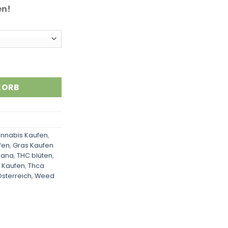
en!
KORB
nnabis Kaufen
,
fen
,
Gras Kaufen
uana
,
THC blüten
,
 Kaufen
,
Thca
sterreich
,
Weed