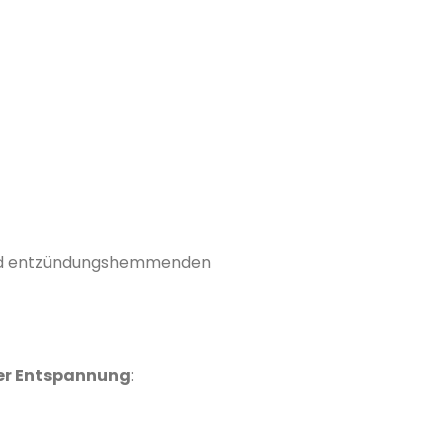
 und entzündungshemmenden
her Entspannung
: