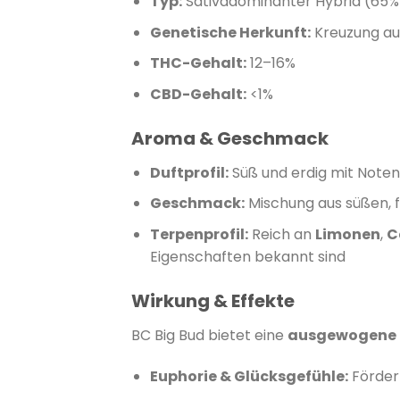
Typ:
Sativadominanter Hybrid (65% 
Genetische Herkunft:
Kreuzung au
THC-Gehalt:
12–16%
​
CBD-Gehalt:
<1%
Aroma & Geschmack
Duftprofil:
Süß und erdig mit Noten
Geschmack:
Mischung aus süßen, 
Terpenprofil:
Reich an
Limonen
,
C
Eigenschaften bekannt sind
​
Wirkung & Effekte
BC Big Bud bietet eine
ausgewogene K
Euphorie & Glücksgefühle:
Förder