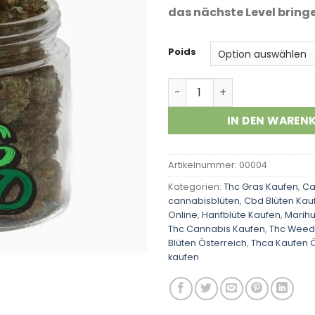
das nächste Level bring
Poids
BC Big Bud Menge
IN DEN WAREN
Artikelnummer:
00004
Kategorien:
Thc Gras Kaufen
,
Ca
cannabisblüten
,
Cbd Blüten Kau
Online
,
Hanfblüte Kaufen
,
Marih
Thc Cannabis Kaufen
,
Thc Weed
Blüten Österreich
,
Thca Kaufen Ö
kaufen