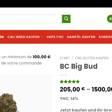
A
EN
CALI WEED KAUFEN
VAPE THC
HANFÖL KAUFEN
KUNDE
c un minimum de
100,00
€
START
/
CBD BLÜTEN KAUFEN
al de votre commande
BC Big Bud
205,00
–
1500,
Bewertet
2
€
mit
5.00
von 5,
THC: 14%
basierend
auf
Kundenbewertungen
Jetzt kaufen und Ihr Gro