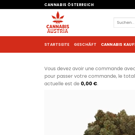
Zum
CANNABIS ÖSTERREICH
Inhalt
springen
Suchen
nach:
STARTSEITE
GESCHÄFT
CANNABIS KAUF
Vous devez avoir une commande ave
pour passer votre commande, le tot
actuelle est de
0,00
€
.