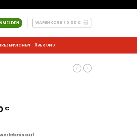
WARENKORB /
0,00
€
NMELDEN
NREZENSIONEN
ÜBER UNS
Preisspanne:
00
€
205,00 €
bis
1500,00 €
werlebnis auf