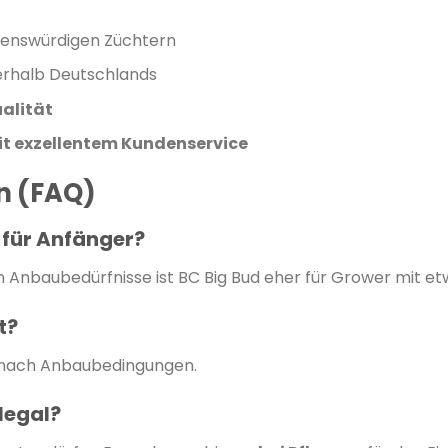
uenswürdigen Züchtern
erhalb Deutschlands
alität
mit exzellentem Kundenservice
en (FAQ)
e für Anfänger?
n Anbaubedürfnisse ist BC Big Bud eher für Grower mit et
t?
e nach Anbaubedingungen.
legal?