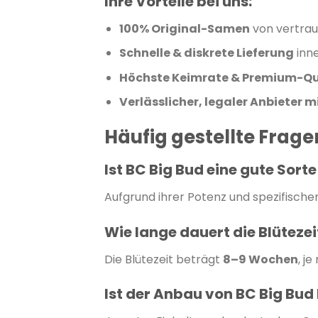
Ihre Vorteile bei uns:
100% Original-Samen
von vertra
Schnelle & diskrete Lieferung
inn
Höchste Keimrate & Premium-Qu
Verlässlicher, legaler Anbieter 
Häufig gestellte Frag
Ist BC Big Bud eine gute Sort
Aufgrund ihrer Potenz und spezifische
Wie lange dauert die Blütezei
Die Blütezeit beträgt
8–9 Wochen
, j
Ist der Anbau von BC Big Bud 