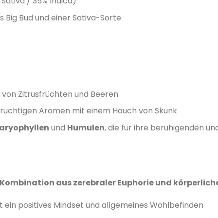
Sativa / 35% Indica)
s Big Bud und einer Sativa-Sorte
 von Zitrusfrüchten und Beeren
​
fruchtigen Aromen mit einem Hauch von Skunk
aryophyllen
und
Humulen
, die für ihre beruhigenden
ombination aus zerebraler Euphorie und körperlic
t ein positives Mindset und allgemeines Wohlbefinden