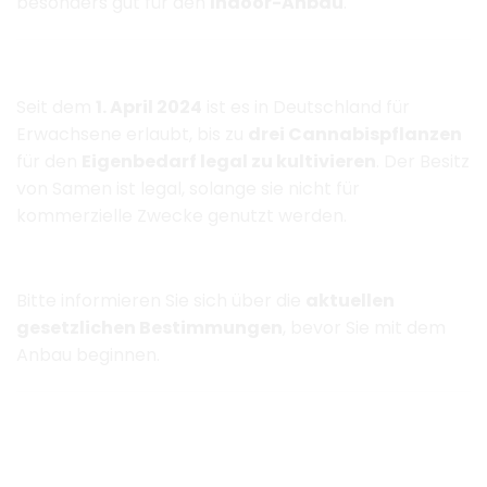
besonders gut für den
Indoor-Anbau
.
​
Ist Bubba OG in Deutschland legal?
Seit dem
1. April 2024
ist es in Deutschland für
Erwachsene erlaubt, bis zu
drei Cannabispflanzen
für den
Eigenbedarf legal zu kultivieren
.
Der Besitz
von Samen ist legal, solange sie nicht für
kommerzielle Zwecke genutzt werden.
Rechtlicher Hinweis
Bitte informieren Sie sich über die
aktuellen
gesetzlichen Bestimmungen
, bevor Sie mit dem
Anbau beginnen.
Warum Bubba OG bei Cannabis Haven
kaufen?
Ihre Vorteile bei uns: