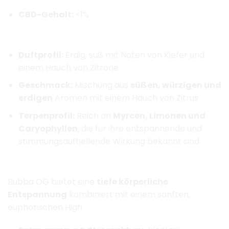
CBD-Gehalt:
<1%
Aroma & Geschmack
Duftprofil:
Erdig, süß mit Noten von Kiefer und
einem Hauch von Zitrone
Geschmack:
Mischung aus
süßen, würzigen und
erdigen
Aromen mit einem Hauch von Zitrus
Terpenprofil:
Reich an
Myrcen, Limonen und
Caryophyllen
, die für ihre entspannende und
stimmungsaufhellende Wirkung bekannt sind
​
Wirkung & Effekte
Bubba OG bietet eine
tiefe körperliche
Entspannung
kombiniert mit einem sanften,
euphorischen High: