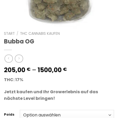
START
/
THC CANNABIS KAUFEN
Bubba OG
Preisspanne:
205,00
–
1500,00
€
€
205,00 €
THC: 17%
bis
1500,00 €
Jetzt kaufen und Ihr Growerlebnis auf das
nächste Level bringen!
Poids