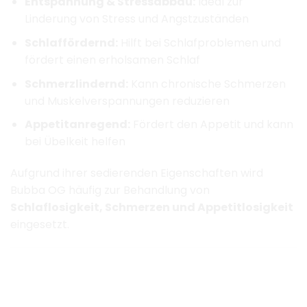
Entspannung & Stressabbau:
Ideal zur
Linderung von Stress und Angstzuständen
Schlaffördernd:
Hilft bei Schlafproblemen und
fördert einen erholsamen Schlaf
Schmerzlindernd:
Kann chronische Schmerzen
und Muskelverspannungen reduzieren
Appetitanregend:
Fördert den Appetit und kann
bei Übelkeit helfen
Aufgrund ihrer sedierenden Eigenschaften wird
Bubba OG häufig zur Behandlung von
Schlaflosigkeit, Schmerzen und Appetitlosigkeit
eingesetzt.
​
Anbauinformationen – So wächst Bubba
OG am besten
Wichtige Anbautipps