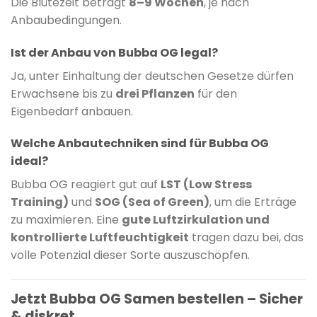
Die Blütezeit beträgt
8–9 Wochen
, je nach
Anbaubedingungen.
Ist der Anbau von Bubba OG legal?
Ja, unter Einhaltung der deutschen Gesetze dürfen
Erwachsene bis zu
drei Pflanzen
für den
Eigenbedarf anbauen.
Welche Anbautechniken sind für Bubba OG
ideal?
Bubba OG reagiert gut auf
LST (Low Stress
Training)
und
SOG (Sea of Green)
, um die Erträge
zu maximieren. Eine
gute Luftzirkulation und
kontrollierte Luftfeuchtigkeit
tragen dazu bei, das
volle Potenzial dieser Sorte auszuschöpfen.
Jetzt Bubba OG Samen bestellen – Sicher
& diskret