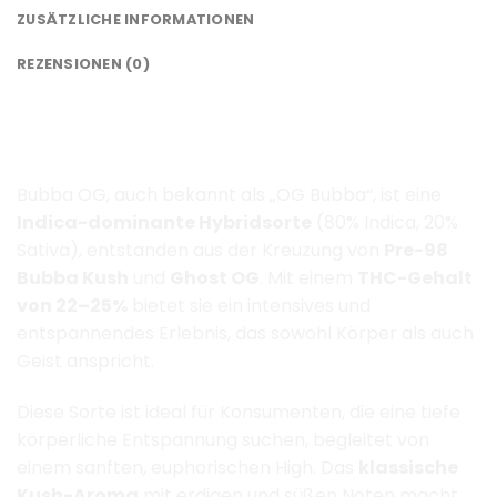
ZUSÄTZLICHE INFORMATIONEN
REZENSIONEN (0)
Bubba OG Weed Kaufen – Premium
Cannabis-Samen für Deutschland
Bubba OG
, auch bekannt als „OG Bubba“, ist eine
Indica-dominante Hybridsorte
(80% Indica, 20%
Sativa), entstanden aus der Kreuzung von
Pre-98
Bubba Kush
und
Ghost OG
.
Mit einem
THC-Gehalt
von 22–25%
bietet sie ein intensives und
entspannendes Erlebnis, das sowohl Körper als auch
Geist anspricht.
​
Diese Sorte ist ideal für Konsumenten, die eine tiefe
körperliche Entspannung suchen, begleitet von
einem sanften, euphorischen High.
Das
klassische
Kush-Aroma
mit erdigen und süßen Noten macht