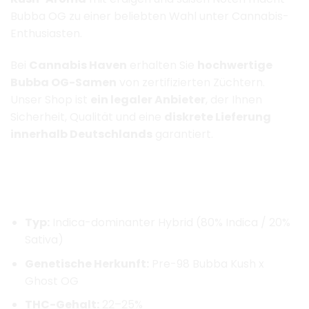
Bubba OG zu einer beliebten Wahl unter Cannabis-
Enthusiasten.
Bei
Cannabis Haven
erhalten Sie
hochwertige
Bubba OG-Samen
von zertifizierten Züchtern.
Unser Shop ist
ein legaler Anbieter
, der Ihnen
Sicherheit, Qualität und eine
diskrete Lieferung
innerhalb Deutschlands
garantiert.
Eigenschaften von Bubba OG
Herkunft & Genetik
Typ:
Indica-dominanter Hybrid (80% Indica / 20%
Sativa)
Genetische Herkunft:
Pre-98 Bubba Kush x
Ghost OG
THC-Gehalt:
22–25%