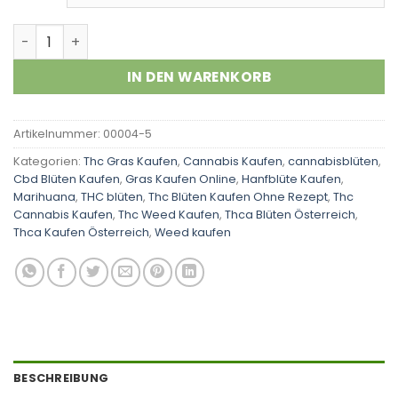
Bubba OG Menge
IN DEN WARENKORB
Artikelnummer:
00004-5
Kategorien:
Thc Gras Kaufen
,
Cannabis Kaufen
,
cannabisblüten
,
Cbd Blüten Kaufen
,
Gras Kaufen Online
,
Hanfblüte Kaufen
,
Marihuana
,
THC blüten
,
Thc Blüten Kaufen Ohne Rezept
,
Thc
Cannabis Kaufen
,
Thc Weed Kaufen
,
Thca Blüten Österreich
,
Thca Kaufen Österreich
,
Weed kaufen
BESCHREIBUNG