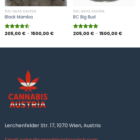
THC GRAS KAUFEN
THC GRAS KAUFEN
Black Mamba
BC Big Bud
panne:
Preisspanne:
Preisspa
205,00
€
–
1500,00
€
205,00
€
–
1500,00
€
Bewertet
Bewertet
 €
205,00 €
205,00 
mit
4.50
mit
5.00
bis
bis
von 5
von 5
0 €
1500,00 €
1500,00
Lerchenfelder Str. 17, 1070 Wien, Austria
Email: sales@cannabisösterreich.com