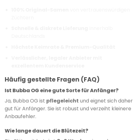
100% Original-Samen
von vertrauenswürdigen
Züchtern
Schnelle & diskrete Lieferung
innerhalb
Deutschlands
Höchste Keimrate & Premium-Qualität
Verlässlicher, legaler Anbieter mit
exzellentem Kundenservice
Häufig gestellte Fragen (FAQ)
Ist Bubba OG eine gute Sorte für Anfänger?
Ja, Bubba OG ist
pflegeleicht
und eignet sich daher
gut für Anfänger. Sie ist robust und verzeiht kleinere
Anbaufehler.
Wie lange dauert die Blütezeit?