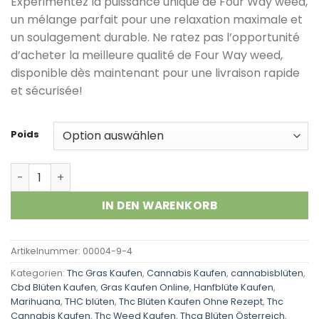
Expérimentez la puissance unique de Four Way weed,
Kundenbewertungen
un mélange parfait pour une relaxation maximale et
un soulagement durable. Ne ratez pas l’opportunité
d’acheter la meilleure qualité de Four Way weed,
disponible dès maintenant pour une livraison rapide
et sécurisée!
Poids
Four Way Menge
IN DEN WARENKORB
Artikelnummer:
00004-9-4
Kategorien:
Thc Gras Kaufen
,
Cannabis Kaufen
,
cannabisblüten
,
Cbd Blüten Kaufen
,
Gras Kaufen Online
,
Hanfblüte Kaufen
,
Marihuana
,
THC blüten
,
Thc Blüten Kaufen Ohne Rezept
,
Thc
Cannabis Kaufen
,
Thc Weed Kaufen
,
Thca Blüten Österreich
,