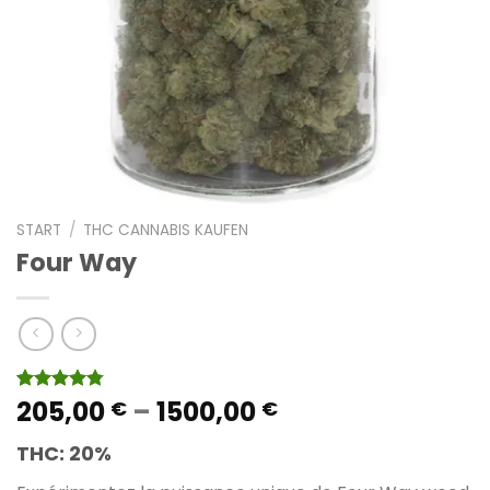
START
/
THC CANNABIS KAUFEN
Four Way
Preisspanne:
205,00
–
1500,00
Bewertet
13
€
€
mit
4.77
205,00 €
von 5,
THC:
20%
bis
basierend
auf
1500,00 €