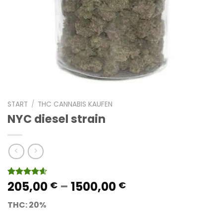
START
/
THC CANNABIS KAUFEN
NYC diesel strain
Preisspanne:
205,00
–
1500,00
Bewertet
5
€
€
mit
4.60
205,00 €
von 5,
THC: 20%
bis
basierend
auf
1500,00 €