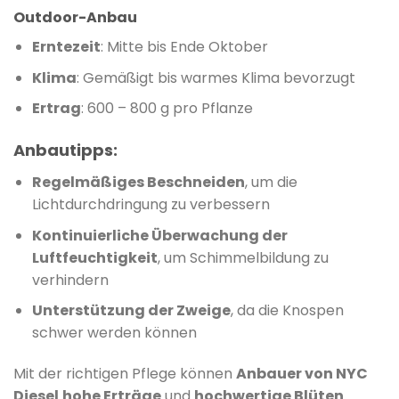
Outdoor-Anbau
Erntezeit
:
Mitte bis Ende Oktober
Klima
:
Gemäßigt bis warmes Klima bevorzugt
Ertrag
:
600 – 800 g pro Pflanze
Anbautipps:
Regelmäßiges Beschneiden
,
um die
Lichtdurchdringung zu verbessern
Kontinuierliche Überwachung der
Luftfeuchtigkeit
,
um Schimmelbildung zu
verhindern
Unterstützung der Zweige
,
da die Knospen
schwer werden können
Mit der richtigen Pflege können
Anbauer von NYC
Diesel
hohe Erträge
und
hochwertige Blüten