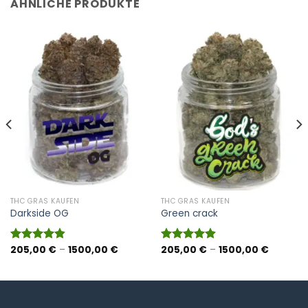
ÄHNLICHE PRODUKTE
THC GRAS KAUFEN
THC GRAS KAUFEN
Darkside OG
Green crack
panne:
Preisspanne:
Preisspa
205,00
€
–
1500,00
€
205,00
€
–
1500,00
€
Bewertet
Bewertet
 €
205,00 €
205,00 
mit
4.80
mit
4.87
bis
bis
von 5
von 5
0 €
1500,00 €
1500,00