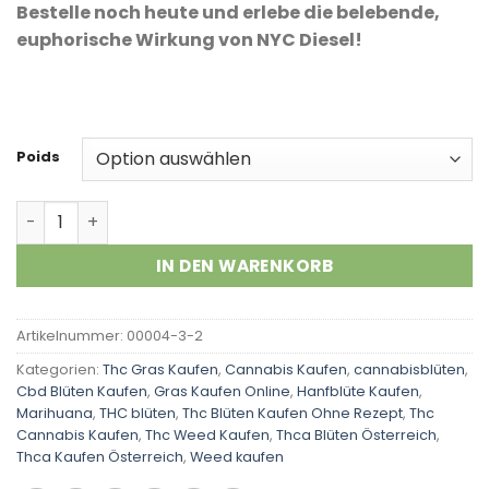
Kundenbewertungen
Bestelle noch heute und erlebe die belebende,
euphorische Wirkung von NYC Diesel!
Poids
NYC diesel strain Menge
IN DEN WARENKORB
Artikelnummer:
00004-3-2
Kategorien:
Thc Gras Kaufen
,
Cannabis Kaufen
,
cannabisblüten
,
Cbd Blüten Kaufen
,
Gras Kaufen Online
,
Hanfblüte Kaufen
,
Marihuana
,
THC blüten
,
Thc Blüten Kaufen Ohne Rezept
,
Thc
Cannabis Kaufen
,
Thc Weed Kaufen
,
Thca Blüten Österreich
,
Thca Kaufen Österreich
,
Weed kaufen