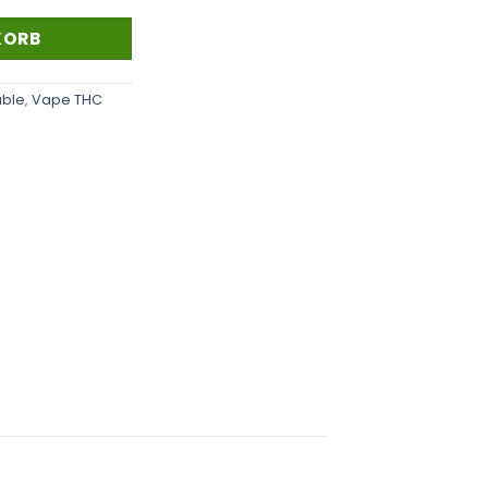
KORB
able
,
Vape THC