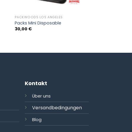
PACKWOODS LOS ANGELES
O
Packs Mini Disposable
30,00
€
Kontakt
Über uns
Versandbedingungen
Blog