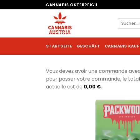
Zum
CANNABIS ÖSTERREICH
Inhalt
springen
Suchen
nach:
STARTSEITE
GESCHÄFT
CANNABIS KAUF
Vous devez avoir une commande ave
pour passer votre commande, le tot
actuelle est de
0,00
€
.