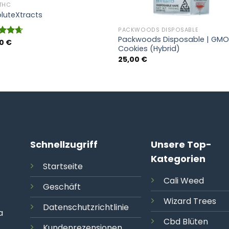
 THC
luteXtracts
PACKWOODS DISPOSABLE
Packwoods Disposable | GM
00
€
rtet
Cookies (Hybrid)
4.64
25,00
€
5
Schnellzugriff
Unsere Top-
Kategorien
Startseite
Cali
Weed
Geschäft
Wizard Trees
Datenschutzrichtlinie
a
Cbd Blüten
Kundenrezensionen