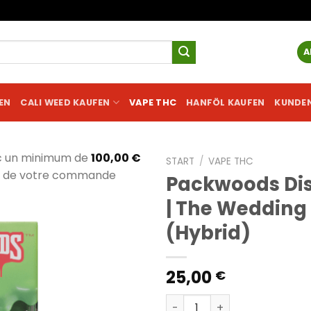
A
EN
CALI WEED KAUFEN
VAPE THC
HANFÖL KAUFEN
KUNDE
c un minimum de
100,00
€
START
/
VAPE THC
al de votre commande
Packwoods Di
| The Wedding
(Hybrid)
25,00
€
Packwoods Disposable | Th