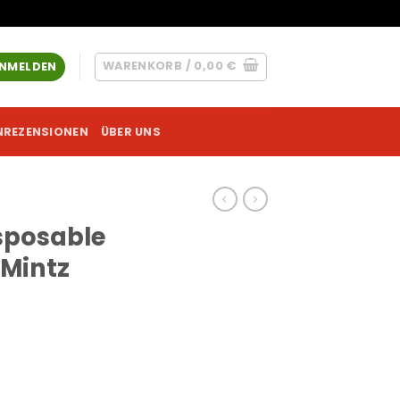
WARENKORB /
0,00
€
NMELDEN
NREZENSIONEN
ÜBER UNS
sposable
 Mintz
e Wedding Mintz (Hybrid) Menge