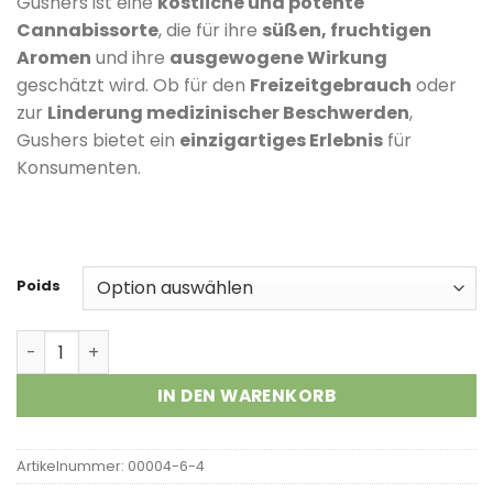
Gushers ist eine
köstliche und potente
Kundenbewertungen
Cannabissorte
, die für ihre
süßen, fruchtigen
Aromen
und ihre
ausgewogene Wirkung
geschätzt wird.
Ob für den
Freizeitgebrauch
oder
zur
Linderung medizinischer Beschwerden
,
Gushers bietet ein
einzigartiges Erlebnis
für
Konsumenten.
Poids
Gushers Strain Menge
IN DEN WARENKORB
Artikelnummer:
00004-6-4