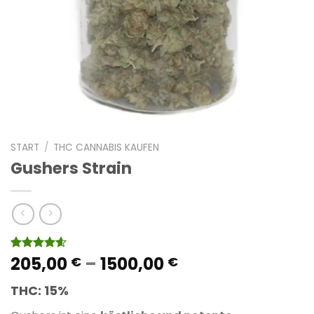
START
/
THC CANNABIS KAUFEN
Gushers Strain
Preisspanne:
205,00
–
1500,00
Bewertet
9
€
€
mit
4.56
205,00 €
von 5,
THC:
15%
bis
basierend
auf
1500,00 €