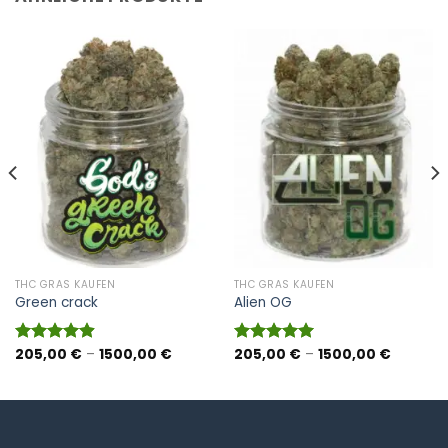
THC GRAS KAUFEN
THC GRAS KAUFEN
Green crack
Alien OG
panne:
Preisspanne:
Preisspa
205,00
€
–
1500,00
€
205,00
€
–
1500,00
€
Bewertet
Bewertet
 €
205,00 €
205,00 
mit
4.87
mit
4.93
bis
bis
von 5
von 5
0 €
1500,00 €
1500,00