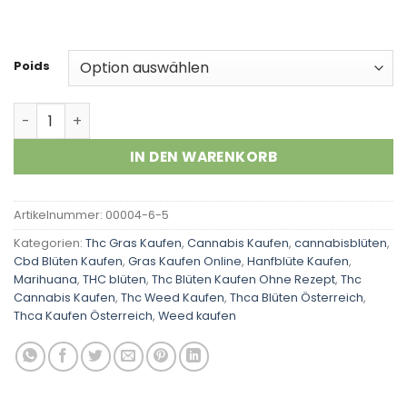
Kundenbewertungen
Poids
King Tut Menge
IN DEN WARENKORB
Artikelnummer:
00004-6-5
Kategorien:
Thc Gras Kaufen
,
Cannabis Kaufen
,
cannabisblüten
,
Cbd Blüten Kaufen
,
Gras Kaufen Online
,
Hanfblüte Kaufen
,
Marihuana
,
THC blüten
,
Thc Blüten Kaufen Ohne Rezept
,
Thc
Cannabis Kaufen
,
Thc Weed Kaufen
,
Thca Blüten Österreich
,
Thca Kaufen Österreich
,
Weed kaufen