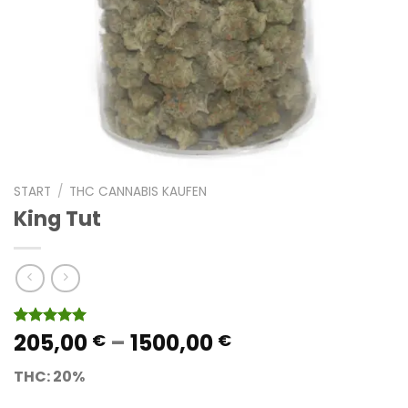
START
/
THC CANNABIS KAUFEN
King Tut
Preisspanne:
205,00
–
1500,00
Bewertet
5
€
€
mit
5.00
205,00 €
von 5,
THC: 20%
bis
basierend
auf
1500,00 €