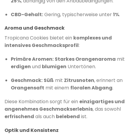
25%
, abhängig von den Anbaubedingungen.
CBD-Gehalt:
Gering, typischerweise unter
1%
.
Aroma und Geschmack
Tropicana Cookies bietet ein
komplexes und
intensives Geschmacksprofil
:
Primäre Aromen:
Starkes Orangenaroma
mit
erdigen
und
blumigen
Untertönen.
Geschmack:
Süß
mit
Zitrusnoten
, erinnert an
Orangensaft
mit einem
floralen Abgang
.
​
Diese Kombination sorgt für ein
einzigartiges und
angenehmes Geschmackserlebnis
, das sowohl
erfrischend
als auch
belebend
ist.
Optik und Konsistenz