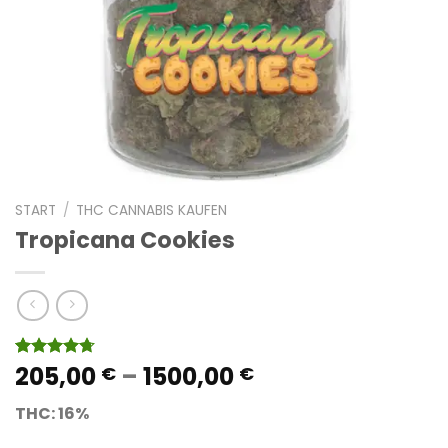
START
/
THC CANNABIS KAUFEN
Tropicana Cookies
Preisspanne:
205,00
–
1500,00
Bewertet
12
€
€
mit
4.67
205,00 €
von 5,
THC: 16%
bis
basierend
auf
1500,00 €