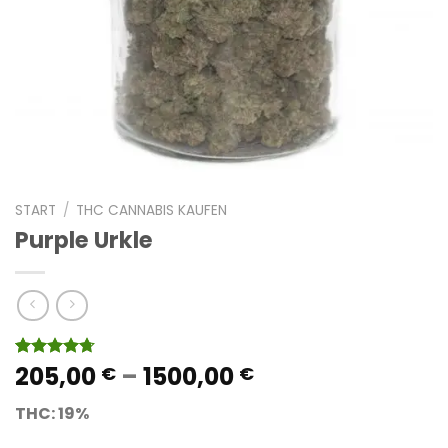
START
/
THC CANNABIS KAUFEN
Purple Urkle
Preisspanne:
205,00
–
1500,00
Bewertet
13
€
€
mit
4.69
205,00 €
von 5,
THC: 19%
bis
basierend
auf
1500,00 €