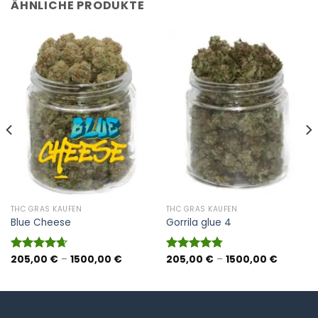
ÄHNLICHE PRODUKTE
THC GRAS KAUFEN
THC GRAS KAUFEN
Blue Cheese
Gorrila glue 4
panne:
Preisspanne:
Preisspa
205,00
€
–
1500,00
€
205,00
€
–
1500,00
€
Bewertet
Bewertet
 €
205,00 €
205,00 
mit
4.67
mit
4.75
bis
bis
von 5
von 5
0 €
1500,00 €
1500,00