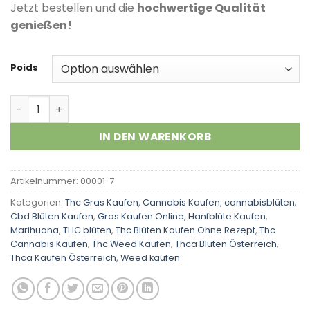
Kundenbewertungen
Jetzt bestellen und die
hochwertige Qualität
genießen!
Poids
Purple Urkle Menge
IN DEN WARENKORB
Artikelnummer:
00001-7
Kategorien:
Thc Gras Kaufen
,
Cannabis Kaufen
,
cannabisblüten
,
Cbd Blüten Kaufen
,
Gras Kaufen Online
,
Hanfblüte Kaufen
,
Marihuana
,
THC blüten
,
Thc Blüten Kaufen Ohne Rezept
,
Thc
Cannabis Kaufen
,
Thc Weed Kaufen
,
Thca Blüten Österreich
,
Thca Kaufen Österreich
,
Weed kaufen